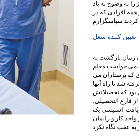
را به وضوح به یاد
دی که در MSH از من مراقبت
پاسگزارم.
 تعیین کننده شغل
پس از اتمام درمان خود در جولای 2002، زمان بازگشت به
ر نمی خواست معلم
ی که پرستاران می
فته شد تا راه آنها
 بود که تحصیلاتش
از فارغ التحصیلی،
یافت. استیسی یک
و زایمان MSH در مرکز خانواده Stollery