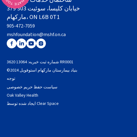
ساختمان خدمات بهداشتی
379 خیابان کلیسا، سوئیت 303
مارکهام، ON L6B 0T1
905-472-7059
mshfoundation@mshf.on.ca
شماره ثبت خیریه: 13064 3620 RR0001
©2024 بنیاد بیمارستان مارکهام استوفویل
توجه
سیاست حفظ حریم خصوصی
Oak Valley Health
ایجاد شده توسط Clear Space