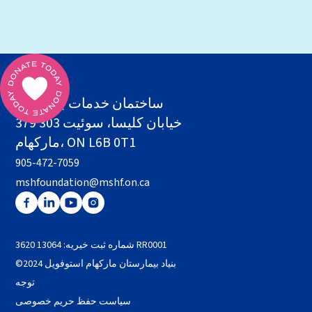
بنیاد MSH
ساختمان خدمات بهداشتی
379 خیابان کلیسا، سوئیت 303
مارکهام، ON L6B 0T1
905-472-7059
mshfoundation@mshf.on.ca
شماره ثبت خیریه: 13064 3620 RR0001
©2024 بنیاد بیمارستان مارکهام استوفویل
توجه
سیاست حفظ حریم خصوصی